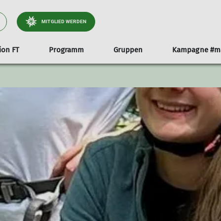
MITGLIED WERDEN
ion FT
Programm
Gruppen
Kampagne #ma
eim Klettern
 FSJ
Wanderungen
Mitgliedschaft
Familie
Sektionsheft - Panor
Felskurse
unse
Ganztageswanderungen
kinderfreundliche Tourenplanung
derung
Mittwochswanderungen
Wandern mit Kindern
Mehrtagestouren
Radtour
Bilder unserer Touren