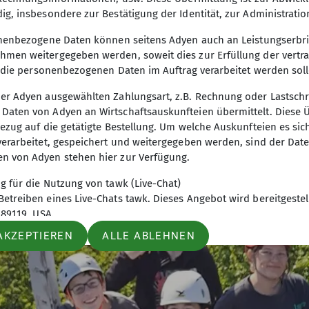
 und alles ins Auto packen. In Frankental wurden d
ig, insbesondere zur Bestätigung der Identität, zur Administrat
onenbezogene Daten können seitens Adyen auch an Leistungserbr
men weitergegeben werden, soweit dies zur Erfüllung der vertrag
r die personenbezogenen Daten im Auftrag verarbeitet werden soll
er Adyen ausgewählten Zahlungsart, z.B. Rechnung oder Lastschri
aten von Adyen an Wirtschaftsauskunfteien übermittelt. Diese Üb
ezug auf die getätigte Bestellung. Um welche Auskunfteien es si
verarbeitet, gespeichert und weitergegeben werden, sind der Da
 von Adyen stehen hier zur Verfügung.
 für die Nutzung von tawk (Live-Chat)
treiben eines Live-Chats tawk. Dieses Angebot wird bereitgestell
 89119, USA.
AKZEPTIEREN
ALLE ABLEHNEN
ie Sitzung und die Kommunikation z.B. den Namen, die Email-Adre
diese für eigene Zwecke zu verwenden, und wird diese Daten nicht
gs notwendig. Wir vertrauen auf die Zuverlässigkeit und die IT- so
en zu den Datenschutzrichtlinien und Nutzungsbedingungen von 