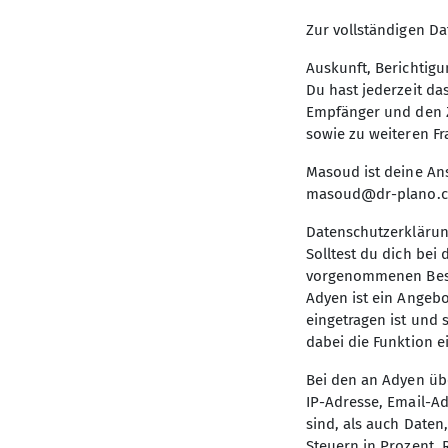
Zur vollständigen Da
In Frankenthal angekommen, hieß es nach
Auskunft, Berichtig
Du hast jederzeit d
aufbauen auf dem Programm und anschließ
Empfänger und den Z
Volleyballspiel, bis es dunkel wurde und si
sowie zu weiteren F
Nach einer ersten und teilweise recht kus
Masoud ist deine An
Dolomiten. Heute stand Abseilen und Umba
masoud@dr-plano.
Nachtwanderung war für alle ein tolles Er
Handyfotos dann auch möglich war und all
Datenschutzerklärun
Solltest du dich be
Auch der nächste Tag begann mit dem Frü
vorgenommenen Beste
Touren eingehängt und dann konnte es au
Adyen ist ein Angebo
eingetragen ist und 
Trainerallerdings die Aussicht vom Gipfel
dabei die Funktion e
ambitionierten 8- abgekämpft haben. Noch
Bei den an Adyen üb
Noch schnell ein Lagerfeuer gemacht und
IP-Adresse, Email-A
Rollenspiels „Werwolf“ natürlich nicht feh
sind, als auch Date
war auch geschafft und so hieß es jetzt al
Steuern in Prozent,