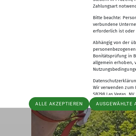
angekommen, hieß es Zelte zusammenmachen
Zahlungsart notwend
eine weitere schöne Freizeit ging zu Ende
Bitte beachte: Pers
verbundene Unterneh
erforderlich ist ode
Abhängig von der üb
personenbezogenen D
Bonitätsprüfung in B
allgemein erhoben, 
Nutzungsbedingungen
Datenschutzerklärung
Wir verwenden zum Be
SB298 Las Vegas, NV,
ALLE AKZEPTIEREN
AUSGEWÄHLTE 
tawk speichert für d
die Daten nicht, um 
Erfüllung des Auftra
Weitere Information