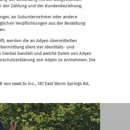
ann alle von ihren Eltern erwartet und
ion der Zahlung und der Kundenbeziehung.
inger, an Subunternehmer oder andere
lichen Verpflichtungen aus der Bestellung
en.
ft, werden die an Adyen übermittelten
ermittlung dient der Identitäts- und
ch hierbei handelt und welche Daten von Adyen
tenschutzerklärung von Adyen zu entnehmen. Die
t von tawk.to inc., 187 East Warm Springs Rd,
sse sowie den Inhalt des Gesprächs. tawk nutzt
 an Dritte weitergeben, außer es ist zur
wie Datensicherheit von tawk.
tawk sind der Datenschutzerklärung und den