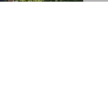
A Enterprise des Unternehmens Google Inc.
n oder missbräuchlich durch automatisierte,
 ggf. weiterer von Google für den Dienst
ngabe an Google übermittelt und dort weiter
deine Nutzung dieses Dienstes auszuwerten. Die
rd nicht mit anderen Daten von Google
gen des Unternehmens Google.
Google sind der Datenschutzerklärung und den
e Sentry (https://sentry.io, 45 Fremont Street,
e Fehler unserer Software erfassen und
 eingesetzt. Eine Verbindung und Kombination mit