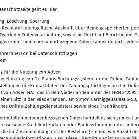
tenschutzseite geht es hier.
 einen kurzem Namensspiel auf nach Kirn. Dort ange
ung, Löschung, Sperrung
as Recht auf unentgeltliche Auskunft über deine gespeicherten 
end ein paar Touren am Felsen. Der erste Tag endet
© Ralf Trump
weck der Datenverarbeitung sowie ein Recht auf Berichtigung, S
ch alle erschöpft in ihre Zelte verkrochen.
ragen zum Thema personenbezogene Daten kannst du dich jederz
cheligen Nacht ging es nach dem Frühstück natürlich a
sprechperson bei Datenschutzfragen
uen auf dem Programm, was in den jeweiligen Gruppen
com
lebnis. Auf dem Berg angekommen, erhofften wir uns N
e begeisterte.
g für die Nutzung von Adyen
i der Nutzung von Dr. Planos Buchungssystem für die Online-Zahl
hstück und anschließendem klettern. Am Felsen ange
llungen die Kontaktdaten der Zahlungspflichtigen an den Online
ch schon mit dem Klettern losgehen. Am coolsten fan
t von Adyen N.V., das in den Niederlanden unter der HRN 342595
seinen Sitz in den Niederlanden, am Simon Carmiggeltstraat 6-50
, wo wir auch fast den ganzen Tag verbrachten. Währen
ines Online-Zahlungsdienstleisters sowie eines Treuhänders.
 schnell einkaufen und Gemüse schnippeln und schon 
ermittelten personenbezogenen Daten handelt es sich zumeist 
 schon konnte Stockbrot und Marshmallows gegessen 
dresse sowie Kreditkartendaten oder Bankverbindung oder andere 
len und die Tradition, dass Fritz in der ersten Runde s
n, die im Zusammenhang mit der Bestellung stehen, wie Anzahl de
le Sachen packen, bevor es ein letztes Mal an den Fel
 Rechnungsinformationen, usw. Diese Übermittlung ist zur Abwick