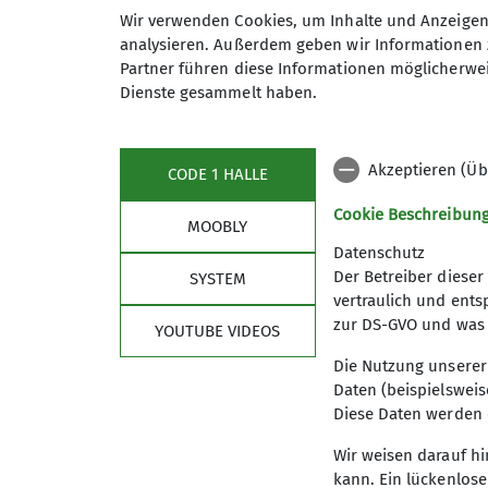
Wir verwenden Cookies, um Inhalte und Anzeigen 
analysieren. Außerdem geben wir Informationen 
Partner führen diese Informationen möglicherwei
Dienste gesammelt haben.
Akzeptieren (Üb
CODE 1 HALLE
Cookie Beschreibun
MOOBLY
Klettercamp über
Datenschutz
Der Betreiber diese
SYSTEM
vertraulich und ent
zur DS-GVO und was 
YOUTUBE VIDEOS
12.05.2024
Die Nutzung unserer
Daten (beispielsweis
Jugend
Tourenberichte
Diese Daten werden 
Wir weisen darauf hi
Leonie berichtet vom Klettercamp über Hi
kann. Ein lückenlose