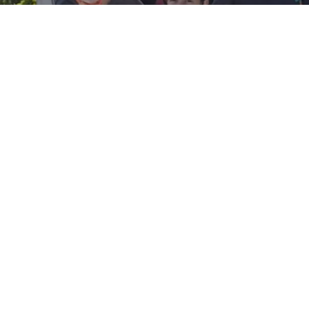
n des Anbieters zu entnehmen.
g für die Nutzung von Google reCAPTCHA Enterprise
ufträge per Internetformular verwenden wir den Dienst reCAPTCH
ge dient der Unterscheidung, ob die Eingabe durch einen Mensche
tung erfolgt. Die Abfrage schließt den Versand der IP-Adresse und
e benötigter Daten an Google ein. Zu diesem Zweck wird deine Ei
eibers dieser App wird Google diese Informationen benutzen, um 
TCHA Enterprise von deinem Browser übermittelte IP-Adresse wi
ür diese Daten gelten die abweichenden Datenschutzbestimmun
en zu den Datenschutzrichtlinien und Nutzungsbedingungen von 
n des Anbieters zu entnehmen.
 für die Nutzung von Sentry (Fehleranalysetool)
ng unserer Software verbessern zu können, setzen wir die Softwar
isco, CA 94105) ein. Mithilfe dieser Software können wir technisch
ichtlich der Fehlererfassung und Fehleranalyse unserer Software