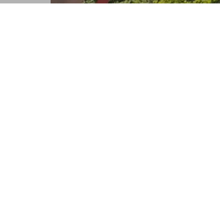
Nutzungsbedingunge
Datenschutzerklärun
Zum Schutz deiner A
(Google). Die Abfra
maschinelle Verarbei
reCAPTCHA Enterpris
verwendet.
Im Auftrag des Betr
im Rahmen von reCAP
zusammengeführt. F
Weitere Information
Nutzungsbedingunge
Datenschutzerklärung
Um die Nutzererfahru
8th Floor, San Franc
analysieren.
Sentry wird nur hins