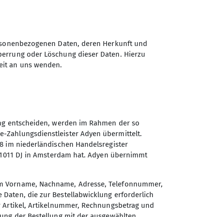
kommen stand die Herausforderung Zelte
personenbezogenen Daten, deren Herkunft und
e mit einem sehr unterhaltsamen
perrung oder Löschung dieser Daten. Hierzu
eit an uns wenden.
n den Felsklettern in den Kirner
 gut funktioniert hat. Die abendliche
ordlichter zu sehen, was durch
ung entscheiden, werden im Rahmen der so
kommen, haben wir den Kids ein paar
-Zahlungsdienstleister Adyen übermittelt.
den die Kids und auch die
28 im niederländischen Handelsregister
, 1011 DJ in Amsterdam hat. Adyen übernimmt
d sich die anderen an einer
gab es leckerer Wraps für alle.
um Vorname, Nachname, Adresse, Telefonnummer,
werden. Dazu durfte eine Runde des
Daten, die zur Bestellabwicklung erforderlich
tirbt, wurde beibehalten. Die letzte Nacht
r Artikel, Artikelnummer, Rechnungsbetrag und
sen ging. Wieder am Zeltplatz
lung der Bestellung mit der ausgewählten