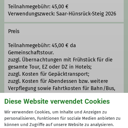
Qualifikationen
Teilnahmegebühr: 45,00 €
Verwendungszweck: Saar-Hünsrück-Steig 2026
Wanderleiter*in
Preis
Ämter
Teilnahmegebühr: 45,00 € da
Gemeinschaftstour.
Mitgliederverwaltung
zuzgl. Übernachtungen mit Frühstück für die
gesamte Tour, EZ oder DZ in Hotels;
zuzgl. Kosten für Gepäcktransport;
zuzgl. Kosten für Abendessen bzw. weitere
Verpflegung sowie Fahrtkosten für Bahn/Bus,
ggf. Gruppenfahrpreis möglich.
Diese Website verwendet Cookies
Wir verwenden Cookies, um Inhalte und Anzeigen zu
Maximale Teilnehmeranzahl
personalisieren, Funktionen für soziale Medien anbieten zu
können und Zugriffe auf unsere Website zu analysieren.
6