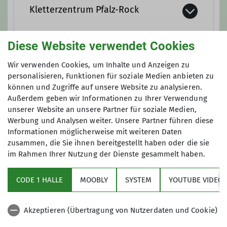
Kletterzentrum Pfalz-Rock
Ämter
Wanderleiter*in
Diese Website verwendet Cookies
https://pfalz-rock.de/
Wir verwenden Cookies, um Inhalte und Anzeigen zu
Anmeldung
Mörscher Strasse 89
personalisieren, Funktionen für soziale Medien anbieten zu
67227 Frankenthal
können und Zugriffe auf unsere Website zu analysieren.
Die Anmeldung erfolgt bei der Tourenleitung
Außerdem geben wir Informationen zu Ihrer Verwendung
unserer Website an unsere Partner für soziale Medien,
Werbung und Analysen weiter. Unsere Partner führen diese
Informationen möglicherweise mit weiteren Daten
zusammen, die Sie ihnen bereitgestellt haben oder die sie
im Rahmen Ihrer Nutzung der Dienste gesammelt haben.
Aktuelles
CODE 1 HALLE
MOOBLY
SYSTEM
YOUTUBE VIDEOS
Sektionsarchiv
Akzeptieren (Übertragung von Nutzerdaten und Cookie)
Artikel Archiv