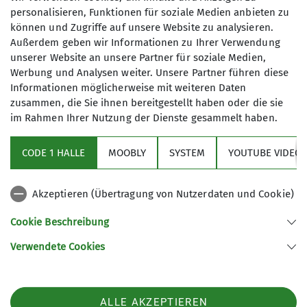
Öffentliche Anreise
personalisieren, Funktionen für soziale Medien anbieten zu
können und Zugriffe auf unsere Website zu analysieren.
Ja
Außerdem geben wir Informationen zu Ihrer Verwendung
unserer Website an unsere Partner für soziale Medien,
Werbung und Analysen weiter. Unsere Partner führen diese
Informationen möglicherweise mit weiteren Daten
zusammen, die Sie ihnen bereitgestellt haben oder die sie
im Rahmen Ihrer Nutzung der Dienste gesammelt haben.
Aktuelles
CODE 1 HALLE
MOOBLY
SYSTEM
YOUTUBE VIDEOS
Sektionsarchiv
Akzeptieren (Übertragung von Nutzerdaten und Cookie)
Artikel Archiv
Cookie Beschreibung
Verwendete Cookies
Sektion Frankenthal des Deutschen Alpenvereins e.V.
Mörscher Straße 89
67227 Frankenthal
ALLE AKZEPTIEREN
Telefon +496233366157