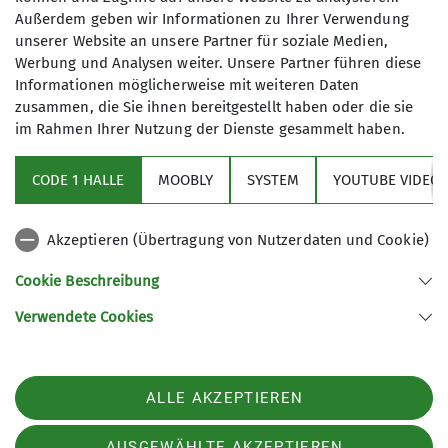
Außerdem geben wir Informationen zu Ihrer Verwendung
0151 55975801
unserer Website an unsere Partner für soziale Medien,
Werbung und Analysen weiter. Unsere Partner führen diese
maggikalle@me.com
Informationen möglicherweise mit weiteren Daten
zusammen, die Sie ihnen bereitgestellt haben oder die sie
im Rahmen Ihrer Nutzung der Dienste gesammelt haben.
Aktuelles
Ämter
CODE 1 HALLE
MOOBLY
SYSTEM
YOUTUBE VIDEOS
Sektionsarchiv
Wanderleiter*in
Akzeptieren (Übertragung von Nutzerdaten und Cookie)
Artikel Archiv
Cookie Beschreibung
Verwendete Cookies
Sektion Frankenthal des Deutschen Alpenvereins e.V.
Mörscher Straße 89
67227 Frankenthal
ALLE AKZEPTIEREN
Telefon +496233366157
Kontakt
AUSGEWÄHLTE AKZEPTIEREN