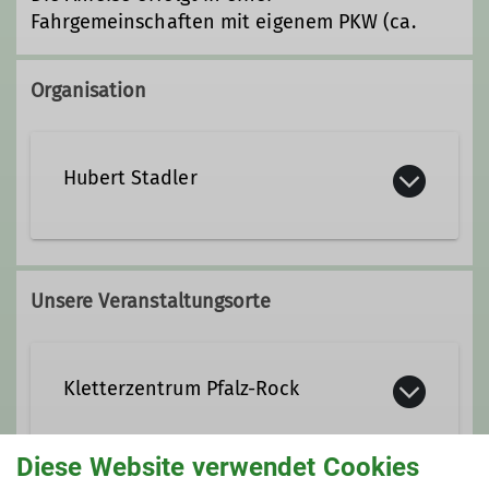
Fahrgemeinschaften mit eigenem PKW (ca.
Organisation
Hubert Stadler
06233 54586
0176 72352775
Unsere Veranstaltungsorte
hbrt.stadler@t-online.de
Kletterzentrum Pfalz-Rock
Ämter
Wanderleiter*in
Diese Website verwendet Cookies
https://pfalz-rock.de/