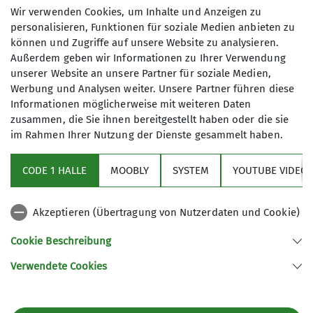
Wir verwenden Cookies, um Inhalte und Anzeigen zu
Anmeldung
Mörscher Strasse 89
personalisieren, Funktionen für soziale Medien anbieten zu
67227 Frankenthal
können und Zugriffe auf unsere Website zu analysieren.
Die Anmeldung erfolgt bei der Tourenleitung
Außerdem geben wir Informationen zu Ihrer Verwendung
unserer Website an unsere Partner für soziale Medien,
Werbung und Analysen weiter. Unsere Partner führen diese
Informationen möglicherweise mit weiteren Daten
zusammen, die Sie ihnen bereitgestellt haben oder die sie
im Rahmen Ihrer Nutzung der Dienste gesammelt haben.
Aktuelles
CODE 1 HALLE
MOOBLY
SYSTEM
YOUTUBE VIDEOS
Sektionsarchiv
Akzeptieren (Übertragung von Nutzerdaten und Cookie)
Artikel Archiv
Cookie Beschreibung
Verwendete Cookies
Sektion Frankenthal des Deutschen Alpenvereins e.V.
Mörscher Straße 89
67227 Frankenthal