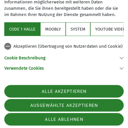
Mörscher Strasse 89
Informationen möglicherweise mit weiteren Daten
67227 Frankenthal
zusammen, die Sie ihnen bereitgestellt haben oder die sie
im Rahmen Ihrer Nutzung der Dienste gesammelt haben.
Aktuelles
CODE 1 HALLE
MOOBLY
SYSTEM
YOUTUBE VIDEOS
Sektionsarchiv
Akzeptieren (Übertragung von Nutzerdaten und Cookie)
Artikel Archiv
Cookie Beschreibung
Verwendete Cookies
Sektion Frankenthal des Deutschen Alpenvereins e.V.
Mörscher Straße 89
67227 Frankenthal
ALLE AKZEPTIEREN
Telefon +496233366157
Kontakt
AUSGEWÄHLTE AKZEPTIEREN
ALLE ABLEHNEN
Impressum
Datenschutz
Datenschutz-Einstellungen