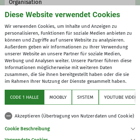
Organisation
Diese Website verwendet Cookies
Wir verwenden Cookies, um Inhalte und Anzeigen zu
Hubert Stadler
personalisieren, Funktionen für soziale Medien anbieten zu
können und Zugriffe auf unsere Website zu analysieren.
Außerdem geben wir Informationen zu Ihrer Verwendung
06233 54586
0176 72352775
unserer Website an unsere Partner für soziale Medien,
Werbung und Analysen weiter. Unsere Partner führen diese
hbrt.stadler@t-online.de
Informationen möglicherweise mit weiteren Daten
zusammen, die Sie ihnen bereitgestellt haben oder die sie
im Rahmen Ihrer Nutzung der Dienste gesammelt haben.
Aktuelles
Ämter
CODE 1 HALLE
MOOBLY
SYSTEM
YOUTUBE VIDEOS
Sektionsarchiv
Wanderleiter*in
Akzeptieren (Übertragung von Nutzerdaten und Cookie)
Artikel Archiv
Cookie Beschreibung