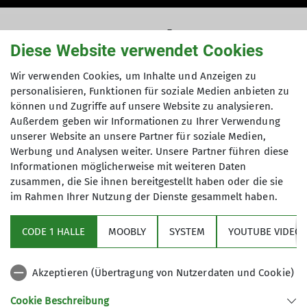
Jetzt neu: Klettern
Diese Website verwendet Cookies
mit Baby und
Wir verwenden Cookies, um Inhalte und Anzeigen zu
personalisieren, Funktionen für soziale Medien anbieten zu
Kleinkind
können und Zugriffe auf unsere Website zu analysieren.
Außerdem geben wir Informationen zu Ihrer Verwendung
unserer Website an unsere Partner für soziale Medien,
Werbung und Analysen weiter. Unsere Partner führen diese
Informationen möglicherweise mit weiteren Daten
05.04.2024
zusammen, die Sie ihnen bereitgestellt haben oder die sie
im Rahmen Ihrer Nutzung der Dienste gesammelt haben.
News Sektion
CODE 1 HALLE
MOOBLY
SYSTEM
YOUTUBE VIDEOS
Endlich wieder klettern durch abwechselnde
Baby-/Kleinkind-Betreuung.
Akzeptieren (Übertragung von Nutzerdaten und Cookie)
Grundlegende Kletter- und Sicherungskenntnisse
sind Voraussetzung.
Cookie Beschreibung