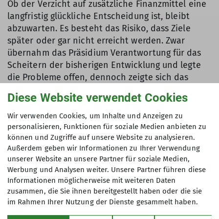
Ob der Verzicht auf zusätzliche Finanzmittel eine
langfristig glückliche Entscheidung ist, bleibt
abzuwarten. Es besteht das Risiko, dass Ziele
später oder gar nicht erreicht werden. Zwar
übernahm das Präsidium Verantwortung für das
Scheitern der bisherigen Entwicklung und legte
die Probleme offen, dennoch zeigte sich das
erhebliche Misstrauen vieler Sektionen deutlich.
Diese Website verwendet Cookies
Wir verwenden Cookies, um Inhalte und Anzeigen zu
Verbandsfinanzierung, Immobilien und Satzung
personalisieren, Funktionen für soziale Medien anbieten zu
(TOP 9, 12–15)
können und Zugriffe auf unsere Website zu analysieren.
Außerdem geben wir Informationen zu Ihrer Verwendung
Im Tagesordnungspunkt zur Verbandsfinanzierung
unserer Website an unsere Partner für soziale Medien,
(TOP 9) wurde beschlossen, dass 2025 keine
Werbung und Analysen weiter. Unsere Partner führen diese
Erhöhung des Verbandsbeitrags erfolgt –
Informationen möglicherweise mit weiteren Daten
insbesondere nicht in Bezug auf
zusammen, die Sie ihnen bereitgestellt haben oder die sie
Mehrjahresplanung und Leistungssport. Ein
im Rahmen Ihrer Nutzung der Dienste gesammelt haben.
Antrag zur Einführung einer indexierten