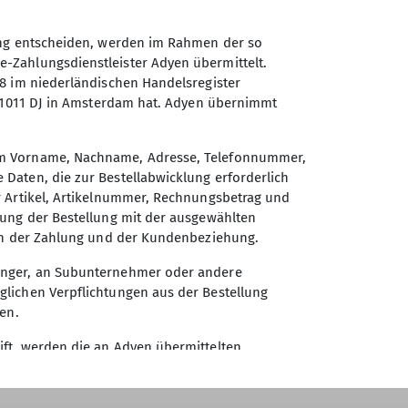
ung entscheiden, werden im Rahmen der so
-Zahlungsdienstleister Adyen übermittelt.
28 im niederländischen Handelsregister
, 1011 DJ in Amsterdam hat. Adyen übernimmt
Sektion Frankenthal des
Deutschen Alpenvereins e.V.
um Vorname, Nachname, Adresse, Telefonnummer,
Daten, die zur Bestellabwicklung erforderlich
Mörscher Straße 89
r Artikel, Artikelnummer, Rechnungsbetrag und
67227 Frankenthal
lung der Bestellung mit der ausgewählten
Telefon +496233366157
ion der Zahlung und der Kundenbeziehung.
inger, an Subunternehmer oder andere
Kontakt
lichen Verpflichtungen aus der Bestellung
en.
ft, werden die an Adyen übermittelten
ermittlung dient der Identitäts- und
ch hierbei handelt und welche Daten von Adyen
tenschutzerklärung von Adyen zu entnehmen. Die