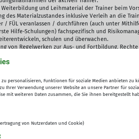
ldungsmaßnahmen der aktiven Trainer.
 Weiterbildung und Leihmaterial der Trainer beim Vor
g des Materialzustandes inklusive Verleih an die Train
er / FÜL veranlassen / durchführen (auch unter Mithilf
 erste Hilfe-Schulungen) fachspezifisch und Risikoman
eiterentwickeln, schulen und überwachen.
ung von Regelwerken zur Aus- und Fortbildung, Rechte
ies
Bereiche Trainer und Risikomanagement.
 Sportbund Pfalz ehren- und hauptamtliche Trainer).
n und leiten.
zu personalisieren, Funktionen für soziale Medien anbieten zu k
orstand, Jugendleitung, hauptamtlicher Mitarbeiter, T
zu Ihrer Verwendung unserer Website an unsere Partner für sozi
 Frankenthal Servicebereich Bildung, Kultur und Spor
se mit weiteren Daten zusammen, die Sie ihnen bereitgestellt ha
rt, Sicherheitsforschung, Ausbildungsreferat München
ndes im Verein publik machen.
 Ausbildungsreferenten im Landesverband und dem zwe
ertragung von Nutzerdaten und Cookie)
treffen.
terbesprechungen.
g