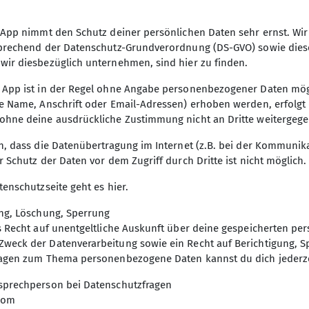
itzungen.
r App nimmt den Schutz deiner persönlichen Daten sehr ernst. 
sprechend der Datenschutz-Grundverordnung (DS-GVO) sowie dies
wir diesbezüglich unternehmen, sind hier zu finden.
is Dezember für Aus- und Fortbildung 5-6 Stunden pro
 App ist in der Regel ohne Angabe personenbezogener Daten mö
e Name, Anschrift oder Email-Adressen) erhoben werden, erfolgt die
ohne deine ausdrückliche Zustimmung nicht an Dritte weitergeg
zung mit etwa 2-3h.
n, dass die Datenübertragung im Internet (z.B. bei der Kommunik
r Schutz der Daten vor dem Zugriff durch Dritte ist nicht möglich.
tenschutzseite geht es hier.
ung, Löschung, Sperrung
as Recht auf unentgeltliche Auskunft über deine gespeicherten 
 nicht Bedingung.
weck der Datenverarbeitung sowie ein Recht auf Berichtigung, S
ragen zum Thema personenbezogene Daten kannst du dich jederz
sprechperson bei Datenschutzfragen
com