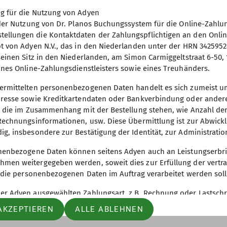
g für die Nutzung von Adyen
i der Nutzung von Dr. Planos Buchungssystem für die Online-Zahl
llungen die Kontaktdaten der Zahlungspflichtigen an den Online
t von Adyen N.V., das in den Niederlanden unter der HRN 342595
seinen Sitz in den Niederlanden, am Simon Carmiggeltstraat 6-50
ines Online-Zahlungsdienstleisters sowie eines Treuhänders.
ionsarchiv
Artikel Archiv
ermittelten personenbezogenen Daten handelt es sich zumeist 
dresse sowie Kreditkartendaten oder Bankverbindung oder andere 
n, die im Zusammenhang mit der Bestellung stehen, wie Anzahl de
 Rechnungsinformationen, usw. Diese Übermittlung ist zur Abwick
ig, insbesondere zur Bestätigung der Identität, zur Administrat
onenbezogene Daten können seitens Adyen auch an Leistungserbr
men weitergegeben werden, soweit dies zur Erfüllung der vertrag
r die personenbezogenen Daten im Auftrag verarbeitet werden soll
er Adyen ausgewählten Zahlungsart, z.B. Rechnung oder Lastschri
aten von Adyen an Wirtschaftsauskunfteien übermittelt. Diese Üb
AKZEPTIEREN
ALLE ABLEHNEN
ezug auf die getätigte Bestellung. Um welche Auskunfteien es si
verarbeitet, gespeichert und weitergegeben werden, sind der Da