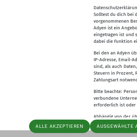
Datenschutzerklärun
Solltest du dich be
vorgenommenen Beste
Adyen ist ein Angebo
eingetragen ist und 
dabei die Funktion e
Aktuelles
Sekt
Bei den an Adyen üb
IP-Adresse, Email-A
sind, als auch Date
Steuern in Prozent,
Zahlungsart notwend
Bitte beachte: Pers
verbundene Unterneh
erforderlich ist ode
Abhängig von der üb
personenbezogenen D
ALLE AKZEPTIEREN
AUSGEWÄHLTE 
Bonitätsprüfung in B
allgemein erhoben, 