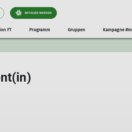
MITGLIED WERDEN
ion FT
Programm
Gruppen
Kampagne #ma
eim Klettern
 FSJ
Wanderungen
Mitgliedschaft
Familie
Sektionsheft - Panor
Felskurse
unse
Ganztageswanderungen
kinderfreundliche Tourenplanung
derung
Mittwochswanderungen
Wandern mit Kindern
nt(in)
Mehrtagestouren
Radtour
Bilder unserer Touren