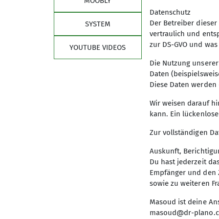
MOOBLY
Teilnahme an den Vorstands- und Beiratss
Datenschutz
Der Betreiber diese
SYSTEM
vertraulich und ent
Zeitbedarf:
zur DS-GVO und was 
YOUTUBE VIDEOS
Saisonal sehr unterschiedlich. Oktober b
Die Nutzung unserer
Ansonsten eher 5 Stunden im Monat.
Daten (beispielsweis
Diese Daten werden 
Einmal im Monat Vorstand- und Beiratssit
Sitzung des Landesverbandes 1Tag/Jahr.
Wir weisen darauf hi
Sitzung Bundesverband 2Tage alle 2 Jahre.
kann. Ein lückenlose
Zur vollständigen Da
Grundlage:
Auskunft, Berichtig
Du hast jederzeit d
Trainerausbildung im DAV von Vorteil aber
Empfänger und den Z
sowie zu weiteren F
Masoud ist deine An
Download
masoud@dr-plano.