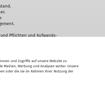
stand.
er.
e
agement.
 und Pflichten und Aufwands-
önnen und Zugriffe auf unsere Website zu
rainer) und vereinsextern (Landes- und
ale Medien, Werbung und Analysen weiter. Unsere
t), Rettungsdienste.
ben oder die sie im Rahmen Ihrer Nutzung der
 verfolgen.
ijährlichen Bundesfachtagung Ausbildung,