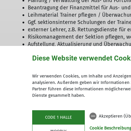
Planung / Verwaltung der Aus- und Fortbi
Beantragung der Finanzmittel für Aus- und
Leihmaterial Trainer pflegen / Überwachun
Ggf. sektionsinterne Schulungen der Train
externer Lehrer, z.B. Rettungsdienste für
Risikomanagement der Sektion pflegen, w
Aufstellung, Aktualisierung und Überwach
entschädigungen der Trainer.
Diese Website verwendet Cook
Pflege der Homepage der Sektion für die 
Zuschüsse beantragen für die Trainer (z.B.
Trainersitzung(en) nach Bedarf organisiere
Wir verwenden Cookies, um Inhalte und Anzeigen 
Pflege der Schnittstellen vereinsintern (V
analysieren. Außerdem geben wir Informationen 
Hauptverband DAV, Landessportbund, Stadt
Partner führen diese Informationen möglicherwei
aktuelle Entwicklungen im Bereich Bergspo
Dienste gesammelt haben.
Ausbildungsprogramme des Landessportbu
Teilnahme an der jährlichen Sitzung der
Akzeptieren (Üb
ggf. Teilnahme am jährlichen Kletterhallen
CODE 1 HALLE
Teilnahme an den Trainer- und Wanderlei
Cookie Beschreibun